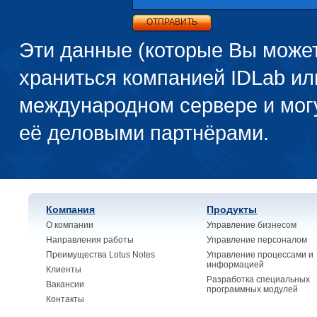
ОТПРАВИТЬ
Эти данные (которые Вы может
храниться компанией IDLab и
международном сервере и могу
её деловыми партнёрами.
Компания
Продукты
О компании
Управление бизнесом
Направления работы
Управление персоналом
Преимущества Lotus Notes
Управление процессами и
информацией
Клиенты
Разработка специальных
Вакансии
программных модулей
Контакты