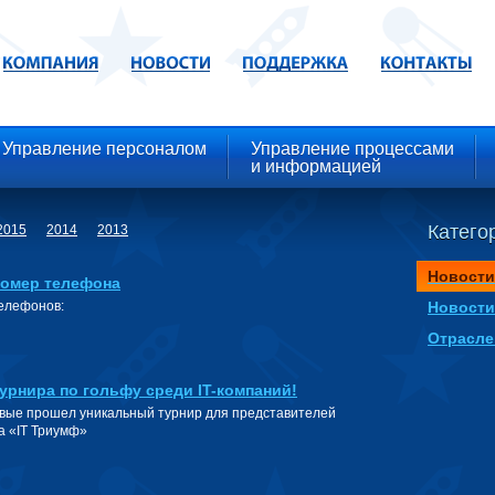
Управление персоналом
Управление процессами
и информацией
Категор
2015
2014
2013
Новости
номер телефона
телефонов:
Новости
Отрасле
урнира по гольфу среди IT-компаний!
ервые прошел уникальный турнир для представителей
а «IT Триумф»