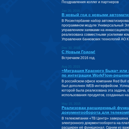
Поздравления коллег и партнеров
Jan 20, 2016
В новый год с новыми автомат
В Росинтербанке набор автоматизирова
программном модуле Универсальный Эл
управлением заявками на инкассацию/по
реализована совместными усилиями ком
Управления банковских технологий АО 
Dec 30, 2015
С Новым Годом!
Встречаем 2016 год.
Aug 20, 2015
«Миграция Красного Быка» или
по интеграции WorkFlow-решени
В российском офисе компании Red Bull 
был дополнен WEB-интерфейсом. Успеш
которой была реализована эта задача,
использования продуктов, созданных н
May 15, 2015
Реализован расширенный функц
документооборота для телекомп
В телекомпании «ТВ Центр» завершена 
электронного документооборота на плат
расширен её функционал. Одним из важ