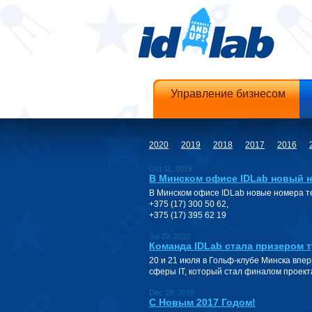
Управление бизнесом
2020
2019
2018
2017
2016
Oct 11, 2019
В Минском офисе IDLab новый 
В Минском офисе IDLab новые номера 
+375 (17) 300 50 62,
+375 (17) 395 62 19
Jul 29, 2019
Команда IDLab стала призером т
20 и 21 июля в Гольф-клубе Минска вп
сферы IT, который стал финалом проект
Dec 29, 2016
С Новым 2017 Годом!