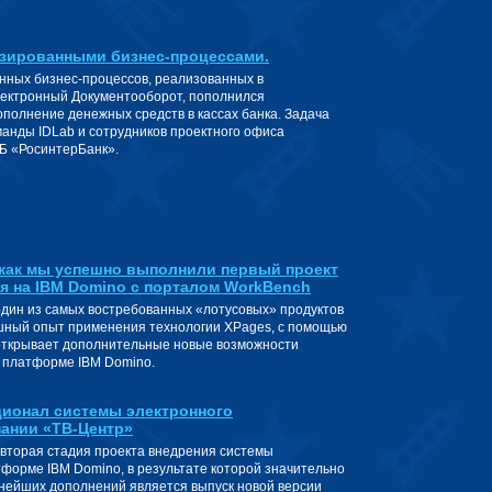
изированными бизнес-процессами.
нных бизнес-процессов, реализованных в
ектронный Документооборот, пополнился
полнение денежных средств в кассах банка. Задача
анды IDLab и сотрудников проектного офиса
КБ «РосинтерБанк».
 как мы успешно выполнили первый проект
я на IBM Domino с порталом WorkBench
один из самых востребованных «лотусовых» продуктов
ный опыт применения технологии XPages, с помощью
 открывает дополнительные новые возможности
а платформе IBM Domino.
ионал системы электронного
ании «ТВ-Центр»
вторая стадия проекта внедрения системы
форме IBM Domino, в результате которой значительно
нейших дополнений является выпуск новой версии