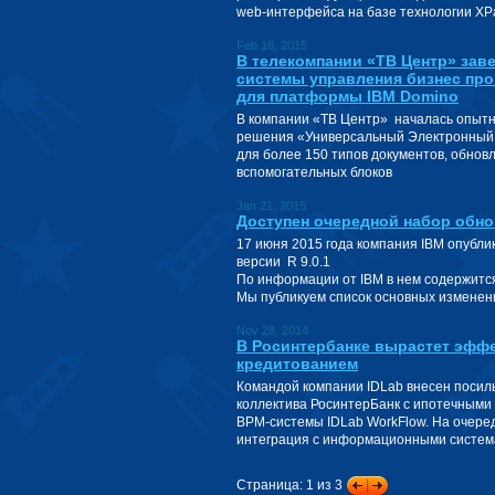
web-интерфейса на базе технологии XP
Feb 18, 2015
В телекомпании «ТВ Центр» зав
системы управления бизнес про
для платформы IBM Domino
В компании «ТВ Центр» началась опыт
решения «Универсальный Электронный 
для более 150 типов документов, обно
вспомогательных блоков
Jan 21, 2015
Доступен очередной набор обнов
17 июня 2015 года компания IBM опублик
версии R 9.0.1
По информации от IBM в нем содержитс
Мы публикуем список основных изменен
Nov 28, 2014
В Росинтербанке вырастет эфф
кредитованием
Командой компании IDLab внесен посил
коллектива РосинтерБанк с ипотечными
BPM-системы IDLab WorkFlow. На очере
интеграция с информационными систем
Страница: 1 из 3