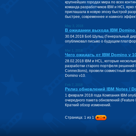
крупнейших городах мира по всех конти
команда разработчиков IBM и HCL ярко 
приглашала в новую эпоху быстрой раз
быстрее, современнее и намного эффек
May 3, 2018
В ожидании выхода IBM Domino 
30.04.2018 Боб Шульц (Генеральный дирек
опубликовал письмо о будущем платфо
Mar 1, 2018
Чего ожидать от IBM Domino v 1
28.02.2018 IBM и HCL, которые несколь
разработки старого портфеля решений IB
Connections), провели совместный вебин
Domino v10.
Feb 7, 2018
Релиз обновлений IBM Notes / Dom
1 февраля 2018 года Компания IBM опуб
очередного пакета обновлений (Feature P
Краткий обзор изменений.
Страница: 1 из 1