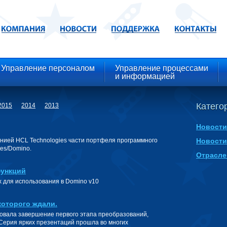
Управление персоналом
Управление процессами
и информацией
Категор
2015
2014
2013
Новости
нией HCL Technologies части портфеля программного
Новости
tes/Domino.
Отрасле
функций
 для использования в Domino v10
которого ждали.
овала завершение первого этапа преобразований,
Серия ярких презентаций прошла во многих