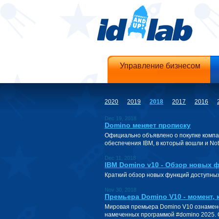
Управление бизнесом
2020
2019
2018
2017
2016
Dec 19, 2018
Domino меняет прописку
Официально объявлено о покупке компа
обеспечения IBM, в который вошли и No
Dec 11, 2018
IBM Domino v10 - Обзор новых 
Краткий обзор новых функций доступных
Nov 30, 2018
Премьера Domino V10 - момент, 
Мировая премьера Domino V10 ознамен
намеченных программой #domino 2025. 