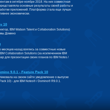
нентам в октябре-ноябре 2018. На них совместная
представляла основные результаты своей работы и
работки приложений. Платформа стала еще лучше:
тивнее экономически.
v 10
тор, IBM Watson Talent и Collaboration Solutions)
рмы Домино
0
ко месяцев назад взялись за совместные новые
M Collaboration Solutions (за исключением IBM
ар для презентации своих планов по IBM Notes /
ino 9.0.1 - Feature Pack 10
ликовала на своем сайте уведомление о выпуске
ack 10) - для IBM Notes® / Domino® R9.0.1.