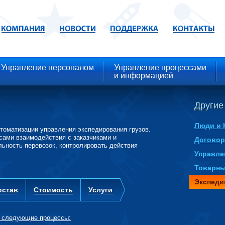
Управление персоналом
Управление процессами
и информацией
Другие
Люди и 
томатизации управления экспедирования грузов.
сами взаимодействия с заказчиками и
Договор
ьность перевозок, контролировать действия
Управле
Товарны
Экспеди
остав
Стоимость
Услуги
ь следующие процессы: