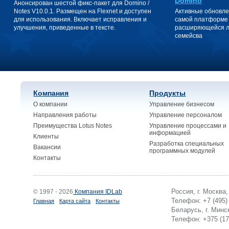
Domino
Анонсирован шестой фикс-пакет для Domino /
Notes V10.0.1. Размещен на Flexnet и доступен
Активные обновле
для использования. Включает исправления и
самой платформе 
улучшения, приведенные в тексте.
расширяющейся ли
семейсва
Компания
Продукты
О компании
Управление бизнесом
Направления работы
Управление персоналом
Преимущества Lotus Notes
Управление процессами и
информацией
Клиенты
Разработка специальных
Вакансии
программных модулей
Контакты
Россия, г. Москва
© 1997 - 2026
Компания IDLab
Телефон: +7 (495)
Главная
Карта сайта
Контакты
Беларусь, г. Минск
Телефон: +375 (17)