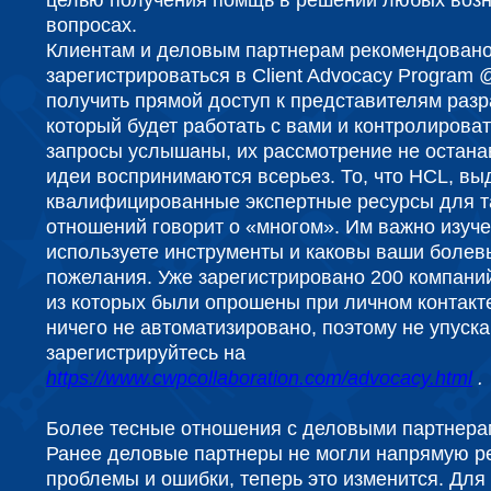
целью получения помщь в решении любых воз
вопросах.
Клиентам и деловым партнерам рекомендован
зарегистрироваться в Client Advocacy Program 
получить прямой доступ к представителям разр
который будет работать с вами и контролироват
запросы услышаны, их рассмотрение не остана
идеи воспринимаются всерьез. То, что HCL, вы
квалифицированные экспертные ресурсы для т
отношений говорит о «многом». Им важно изучен
используете инструменты и каковы ваши болевы
пожелания. Уже зарегистрировано 200 компани
из которых были опрошены при личном контакте
ничего не автоматизировано, поэтому не упуск
з
арегистрируйтесь на
https://www.cwpcollaboration.com/advocacy.html
.
Более тесные отношения с деловыми партнера
Ранее деловые партнеры не могли напрямую р
проблемы и ошибки, теперь это изменится. Дл